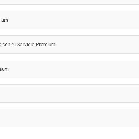
mium
s con el Servicio Premium
mium