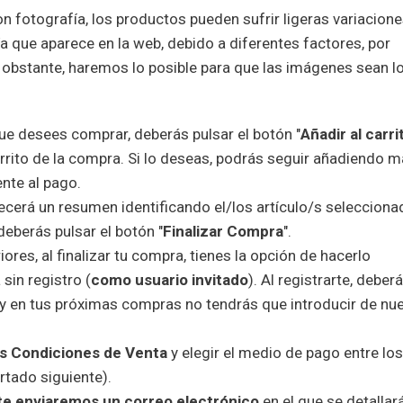
n fotografía, los productos pueden sufrir ligeras variacion
ía que aparece en la web, debido a diferentes factores, por
o obstante, haremos lo posible para que las imágenes sean l
ue desees comprar, deberás pulsar el botón "
Añadir al carri
rrito de la compra. Si lo deseas, podrás seguir añadiendo 
nte al pago.
ecerá un resumen identificando el/los artículo/s selecciona
deberás pulsar el botón "
Finalizar Compra
".
es, al finalizar tu compra, tienes la opción de hacerlo
sin registro (
como usuario invitado
). Al registrarte, deber
, y en tus próximas compras no tendrás que introducir de nu
es Condiciones de Venta
y elegir el medio de pago entre los
rtado siguiente).
te enviaremos un correo electrónico
en el que se detallar