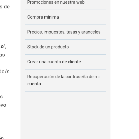
Promociones en nuestra web
es de
Compra mínima
o
Precios, impuestos, tasas y aranceles
to
",
Stock de un producto
más
Crear una cuenta de cliente
do/s.
Recuperación de la contraseña de mi
cuenta
ás
evo
án